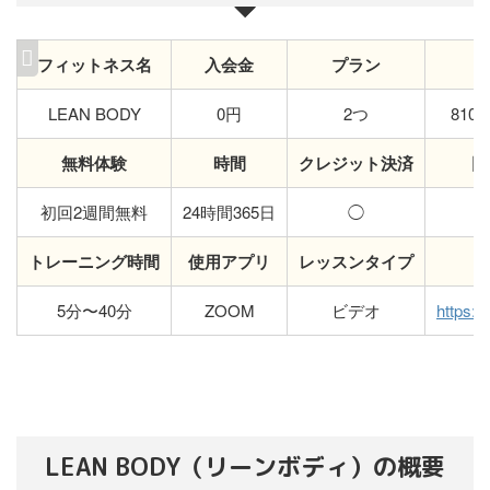
フィットネス名
入会金
プラン
LEAN BODY
0円
2つ
81
無料体験
時間
クレジット決済
回
初回2週間無料
24時間365日
◯
トレーニング時間
使用アプリ
レッスンタイプ
5分〜40分
ZOOM
ビデオ
https://
LEAN BODY（リーンボディ）の概要