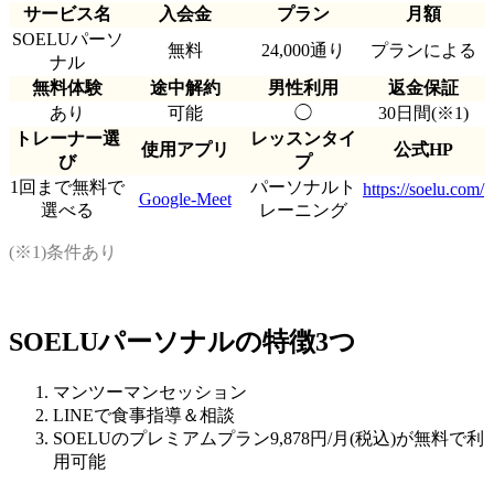
サービス名
入会金
プラン
月額
SOELUパーソ
無料
24,000通り
プランによる
ナル
無料体験
途中解約
男性利用
返金保証
あり
可能
◯
30日間(※1)
トレーナー選
レッスンタイ
使用アプリ
公式HP
び
プ
1回まで無料で
パーソナルト
https://soelu.com/
Google-Meet
選べる
レーニング
(※1)条件あり
SOELUパーソナルの特徴3つ
マンツーマンセッション
LINEで食事指導＆相談
SOELUのプレミアムプラン9,878円/月(税込)が無料で利
用可能