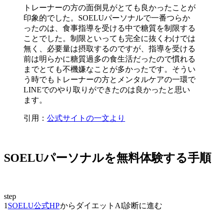
トレーナーの方の面倒見がとても良かったことが
印象的
でした。SOELUパーソナルで一番つらか
ったのは、食事指導を受ける中で糖質を制限する
ことでした。制限といっても完全に抜くわけでは
無く、必要量は摂取するのですが、指導を受ける
前は明らかに糖質過多の食生活だったので慣れる
までとても不機嫌なことが多かったです。そうい
う時でも
トレーナーの方とメンタルケアの一環で
LINEでのやり取りができたのは良かった
と思い
ます。
引用：
公式サイトの一文より
SOELUパーソナルを無料体験する手順
step
1
SOELU公式HP
からダイエットAI診断に進む